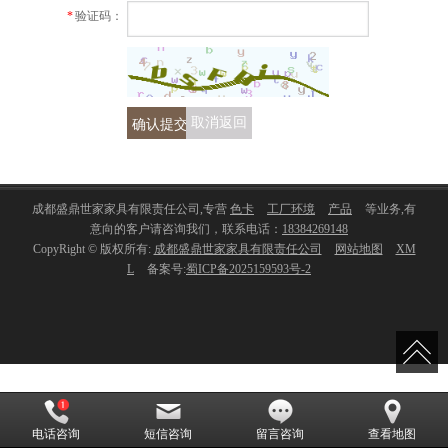
*
验证码：
确认提交
取消返回
成都盛鼎世家家具有限责任公司,专营
色卡
工厂环境
产品
等业务,有
意向的客户请咨询我们，联系电话：
18384269148
CopyRight © 版权所有:
成都盛鼎世家家具有限责任公司
网站地图
XM
L
备案号:
蜀ICP备2025159593号-2
电话咨询
短信咨询
留言咨询
查看地图