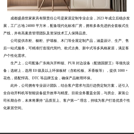
成都盛鼎世家家具有限责任公司是家居定制专业企业，2023 年成立后稳步发
展，工厂占地 24000 平方米，配备现代化标准厂房，拥有多条先进的全套板式生
产线，并有高素质管理团队及资深技术工人保障品质。
公司提供衣柜、橱柜、护墙板、木门等全屋定制产品，涵盖设计、生产、售
后一站式服务，可精准打造现代简约、欧式古典、新中式等多风格家居，满足客
户个性化需求。
生产上，公司配备广东南兴开料锯、PUR 封边设备（配德国胶王）等领先设
备；选材上，选用 E0 级及以上环保板材（含欧松板、禾香板等），提供 1000 +
花色，搭配悍高、DTC 等品牌五金，确保产品耐用环保。
此外，公司拥有专业设计团队，结合客户需求与流行趋势定制方案，还引入
全自动开料机等智能设备提升效率与精度。目前业务覆盖全国，与房企、家装公
司长期合作，未来将秉持 “品质至上、客户第一” 理念，持续为客户打造优质个性
化家居空间。