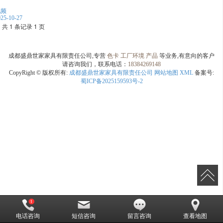
视频
025-10-27
共 1 条记录 1 页
成都盛鼎世家家具有限责任公司,专营
色卡
工厂环境
产品
等业务,有意向的客户
请咨询我们，联系电话：
18384269148
CopyRight © 版权所有:
成都盛鼎世家家具有限责任公司
网站地图
XML
备案号:
蜀ICP备2025159593号-2
电话咨询
短信咨询
留言咨询
查看地图